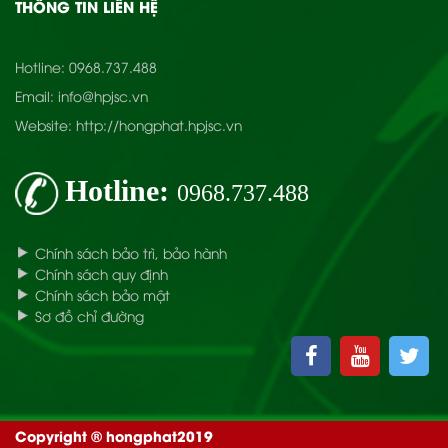
THÔNG TIN LIÊN HỆ
Hotline:
0968.737.488
Email:
info@hpjsc.vn
Website:
http://hongphat.hpjsc.vn
Hotline:
0968.737.488
Chính sách bảo trì, bảo hành
Chính sách quy định
Chính sách bảo mật
Sơ đồ chỉ đường
Copyright © hongphat2019