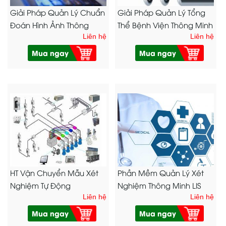
Giải Pháp Quản Lý Chuẩn
Giải Pháp Quản Lý Tổng
Đoán Hình Ảnh Thông
Thể Bệnh Viện Thông Minh
Minh QNPACS
Liên hệ
HIS.
Liên hệ
Mua ngay
Mua ngay
HT Vận Chuyển Mẫu Xét
Phần Mềm Quản Lý Xét
Nghiệm Tự Động
Nghiệm Thông Minh LIS
Liên hệ
Liên hệ
Mua ngay
Mua ngay