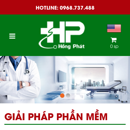
HOTLINE:
0968.737.488
0 sp
GIẢI PHÁP PHẦN MỀM