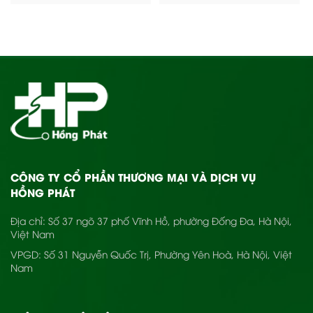
CÔNG TY CỔ PHẦN THƯƠNG MẠI VÀ DỊCH VỤ
HỒNG PHÁT
Địa chỉ: Số 37 ngõ 37 phố Vĩnh Hồ, phường Đống Đa, Hà Nội,
Việt Nam
VPGD: Số 31 Nguyễn Quốc Trị, Phường Yên Hoà, Hà Nội, Việt
Nam